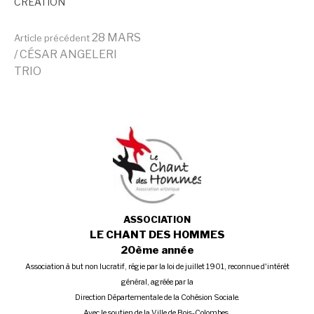
CRÉATION
Lire
28 MARS
Article précédent
/ CÉSAR ANGELERI
TRIO
la
suite
ASSOCIATION
LE CHANT DES HOMMES
20ème année
Association à but non lucratif, régie par la loi de juillet 1901, reconnue d'intérêt
général, agréée par la
Direction Départementale de la Cohésion Sociale.
Avec le soutien de la Ville de Bois-Colombes,