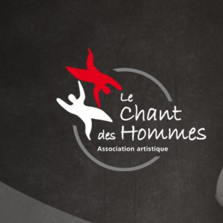
Aller
au
contenu
LE CHANT DES
Association culturelle reconnue d'intérêt général
HOMMES