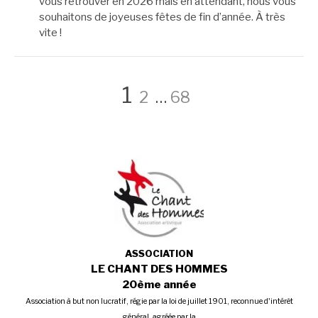
vous retrouver en 2026 mais en attendant, nous vous
souhaitons de joyeuses fêtes de fin d’année. À très
vite !
Pagination
Page
Page
Page
1
2
…
68
des
publications
ASSOCIATION
LE CHANT DES HOMMES
20ème année
Association à but non lucratif, régie par la loi de juillet 1901, reconnue d'intérêt
général, agréée par la