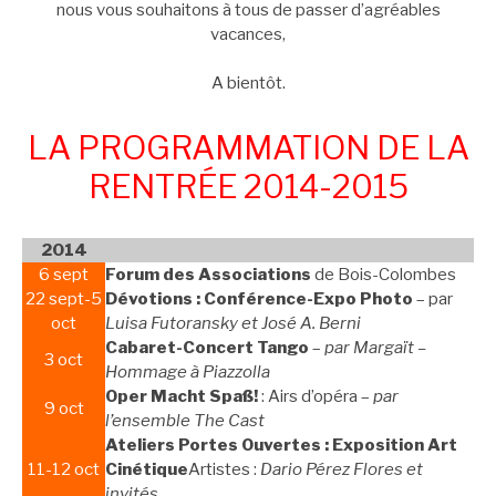
nous vous souhaitons à tous de passer d’agréables
vacances,
A bientôt.
LA PROGRAMMATION DE LA
RENTRÉE 2014-2015
2014
6 sept
Forum des Associations
de Bois-Colombes
22 sept-5
Dévotions : Conférence-Expo Photo
– par
oct
Luisa Futoransky et José A. Berni
Cabaret-Concert Tango
–
par Margaït –
3 oct
Hommage à Piazzolla
Oper Macht Spaß!
: Airs d’opéra –
par
9 oct
l’ensemble The Cast
Ateliers Portes Ouvertes : Exposition Art
11-12 oct
Cinétique
Artistes :
Dario Pérez Flores et
invités