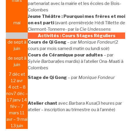
mars
partenariat avec la mairie et les écoles de Bois-
Colombes
Jeune Théâtre : Pourquoi mes frères et moi
mai
on est parti
(avant-première)de Hédi Tillette de
Clermont‐Tonnerre- par
la Cie Undessens
Activités : Cours Stages Réguliers
de sept à
Cours de Qi Gong
– par
Monique Fondeur
(2
juin
cours par mois samedi matin ou lundi soir)
Cours de Céramique pour adultes
– par
de sept à
Sylvie Barbara
(les mardis) à l’atelier Ona-Maati à
juin
Colombes
7 déc et
Stage de Qi Gong
– par
Monique Fondeur
12 avr
4 oct – 8
nov7 déc –
17 janv 14
Atelier chant
avec
Barbara Kusa
(3 heures par
fév – 7
atelier – inscription au trimestre ou à l’année)
mars 11
avr – 9 mai
13 juin