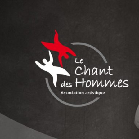
Aller
au
contenu
LE CHANT DES
Association culturelle reconnue d'intérêt général
HOMMES