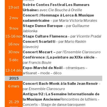
Soirée Contes Festival Les Rumeurs
19 oct
Urbaine
s avec
Cie Bouche à Oreille
Concert : Hommage à Lorca & Musique
2 nov
sudaméricaine
– par
Maria Victoria Morales
Stage Danse Baroque
– par
Guillaume
9 nov
Jablonka
15-16 nov
Stage Culture Flamenca
– par
Vicente Pradal
Concert Scarlatti
– par
Mario Raskin
16 nov
(clavecin)
30 nov
Concert Mozart –
par l’Ensemble Claroscuro
Conférence : La peinture au XIXe siècle
–
5 déc
par
Francis Boule
Expo-Marché de Noël
– céramiques –
13-14 déc
artisanat – mode – déco
2015
Concert Bach-Monk à la Salle Jean Renoir
–
6 mars
par
Ensemble Claroscuro
Antigua 92 : La Semaine Internationale de
la Musique Ancienne
Rencontres de luthiers –
21-29
Concerts – Stage de danse baroqueen