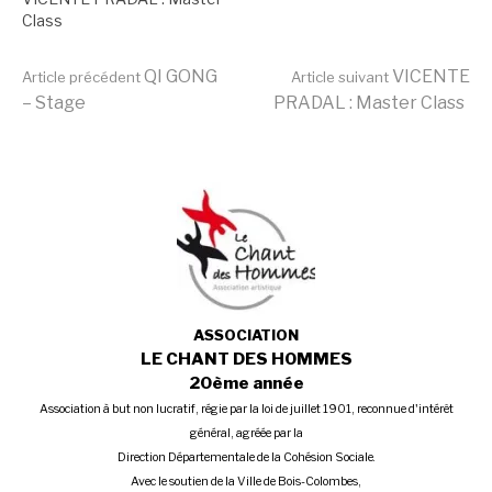
Class
Lire
QI GONG
VICENTE
Article précédent
Article suivant
– Stage
PRADAL : Master Class
la
Publié
Étiqueté
dans
avec
Stages
MASTER
suite
et
CLASS
Ateliers
:
Gilles
Colliard
TAC
,
ASSOCIATION
Stages
LE CHANT DES HOMMES
et
20ème année
Ateliers
Association à but non lucratif, régie par la loi de juillet 1901, reconnue d'intérêt
général, agréée par la
Direction Départementale de la Cohésion Sociale.
Avec le soutien de la Ville de Bois-Colombes,