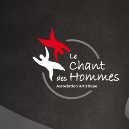
Aller
au
contenu
LE CHANT DES
Association culturelle reconnue d'intérêt général
HOMMES