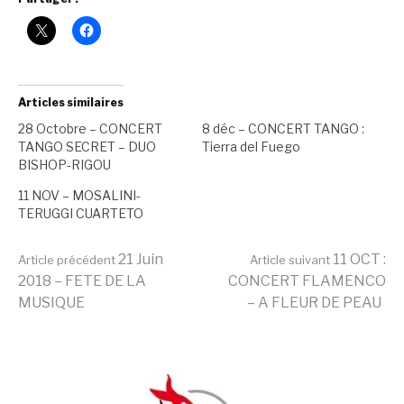
Articles similaires
28 Octobre – CONCERT
8 déc – CONCERT TANGO :
TANGO SECRET – DUO
Tierra del Fuego
BISHOP-RIGOU
11 NOV – MOSALINI-
TERUGGI CUARTETO
Lire
21 Juin
11 OCT :
Article précédent
Article suivant
2018 – FETE DE LA
CONCERT FLAMENCO
MUSIQUE
– A FLEUR DE PEAU
la
Publié
Étiqueté
dans
avec
suite
2018-
concert
,
2019
Faubourg
,