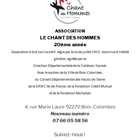
Concerts
du
,
Faubourg
monde
,
du
Le
Monde
Chant
,
ASSOCIATION
Le
des
LE CHANT DES HOMMES
Chant
Hommes
,
20ème année
des
TAC
,
Association à but non lucratif, régie par la loi de juillet 1901, reconnue d'intérêt
Hommes
tango
général, agréée par la
Direction Départementale de la Cohésion Sociale.
Avec le soutien de la Ville de Bois-Colombes,
du Conseil Départemental des Hauts-de-Seine
de la DRAC Ile-de-France, de la Fondation Crédit Mutuel
et de la Fondation Michalski
4, rue Marie Laure 92270 Bois-Colombes
Nouveau numéro
07 66 05 58 56
Suivez-nous !