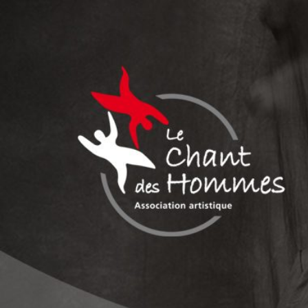
Aller
au
contenu
LE CHANT DES
Association culturelle reconnue d'intérêt général
HOMMES