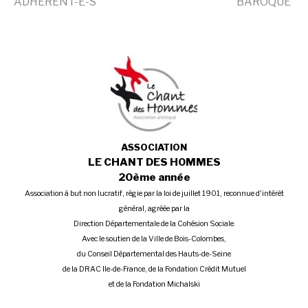
ADHERENT-E-S
BAROQUE
la
Publié
Étiqueté
dans
avec
suite
2016-
argentine
,
2017
Aska
,
Concerts
KANEKO
,
Carlos
BUSCHINI
,
Faubourg
ASSOCIATION
du
LE CHANT DES HOMMES
monde
,
20ème année
Gaïa
Association à but non lucratif, régie par la loi de juillet 1901, reconnue d'intérêt
Cuatro
,
général, agréée par la
Gerardo
Direction Départementale de la Cohésion Sociale.
DI
Avec le soutien de la Ville de Bois-Colombes,
GIUSTO
,
du Conseil Départemental des Hauts-de-Seine
Japon
,
de la DRAC Ile-de-France, de la Fondation Crédit Mutuel
jazz
,
et de la Fondation Michalski
musique
latino-