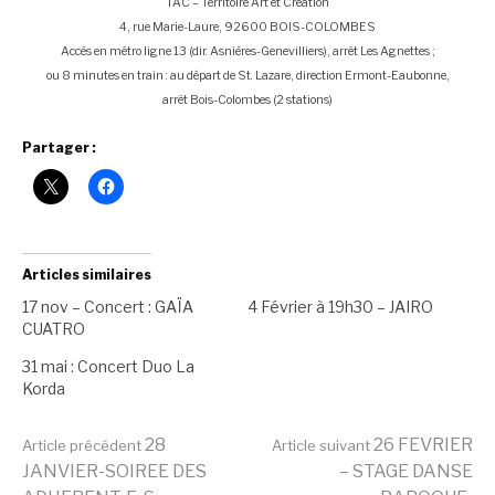
TAC – Territoire Art et Création
4, rue Marie-Laure, 92600 BOIS-COLOMBES
Accès en métro ligne 13 (dir. Asnières-Genevilliers), arrêt Les Agnettes ;
ou 8 minutes en train : au départ de St. Lazare, direction Ermont-Eaubonne,
arrêt Bois-Colombes (2 stations)
Partager :
Articles similaires
17 nov – Concert : GAÏA
4 Février à 19h30 – JAIRO
CUATRO
31 mai : Concert Duo La
Korda
Lire
28
26 FEVRIER
Article précédent
Article suivant
JANVIER-SOIREE DES
– STAGE DANSE