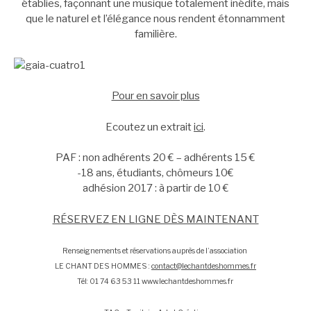
établies, façonnant une musique totalement inédite, mais
que le naturel et l’élégance nous rendent étonnamment
familière.
Pour en savoir plus
Ecoutez un extrait
ici
.
PAF : non adhérents 20 € – adhérents 15 €
-18 ans, étudiants, chômeurs 10€
adhésion 2017 : à partir de 10 €
RÉSERVEZ EN LIGNE DÈS MAINTENANT
Renseignements et réservations auprès de l’association
LE CHANT DES HOMMES :
contact@lechantdeshommes.fr
Tél: 01 74 63 53 11 www.lechantdeshommes.fr