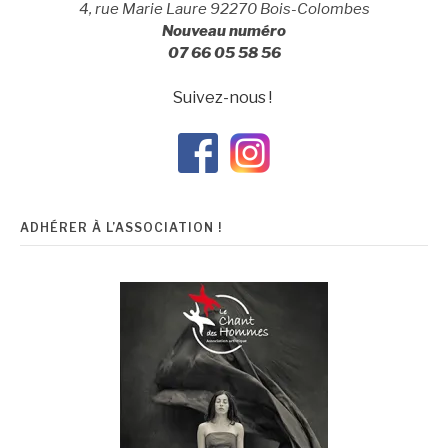
4, rue Marie Laure 92270 Bois-Colombes
américaine
,
Nouveau numéro
quartet
,
07 66 05 58 56
Tomohiro
YAHIRO
,
Suivez-nous !
violon
ADHÉRER À L’ASSOCIATION !