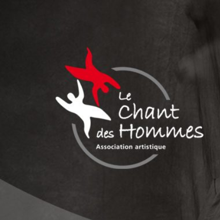
Aller
au
contenu
LE CHANT DES
Association culturelle reconnue d'intérêt général
HOMMES