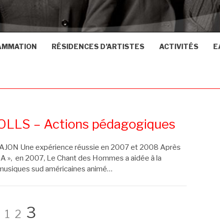
AMMATION
RÉSIDENCES D’ARTISTES
ACTIVITÉS
E
LLS – Actions pédagogiques
N Une expérience réussie en 2007 et 2008 Après
A », en 2007, Le Chant des Hommes a aidée à la
s musiques sud américaines animé…
Page
Page
Page
3
1
2